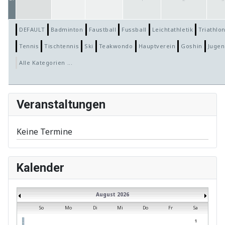
DEFAULT
Badminton
Faustball
Fussball
Leichtathletik
Triathlo
Tennis
Tischtennis
Ski
Teakwondo
Hauptverein
Goshin
Jugen
Alle Kategorien ...
Veranstaltungen
Keine Termine
Kalender
August 2026
So
Mo
Di
Mi
Do
Fr
Sa
1