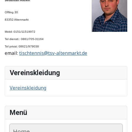
Sebastian Rockel
Offling 30
83352 Altenmarkt
Mobil: 0151/11519972
Tel dienstl.: 0861/705-31164
Tel privat: 08621/979038
email:
tischtennis@tsv-altenmarkt.de
Vereinskleidung
Vereinskleidung
Menü
Home