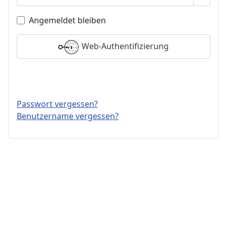
Passwo
Angemeldet bleiben
Web-Authentifizierung
Anmelden
Passwort vergessen?
Benutzername vergessen?
Impressum
Links
Kontakt Webmaster