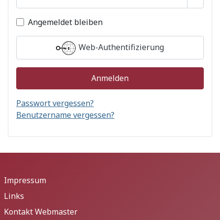
Passwo
Angemeldet bleiben
Web-Authentifizierung
Anmelden
Passwort vergessen?
Benutzername vergessen?
Impressum
Links
Kontakt Webmaster