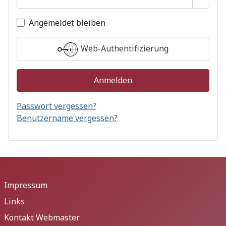
Passwo
Angemeldet bleiben
Web-Authentifizierung
Anmelden
Passwort vergessen?
Benutzername vergessen?
Impressum
Links
Kontakt Webmaster