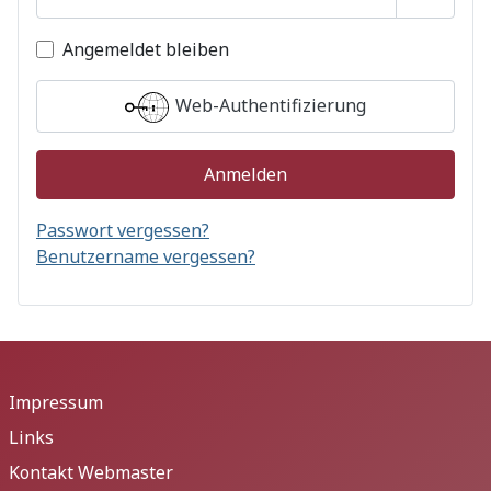
Passwor
Angemeldet bleiben
Web-Authentifizierung
Anmelden
Passwort vergessen?
Benutzername vergessen?
Impressum
Links
Kontakt Webmaster