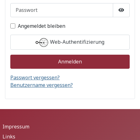
Passwort
Passwor
Angemeldet bleiben
Web-Authentifizierung
Anmelden
Passwort vergessen?
Benutzername vergessen?
Impressum
Links