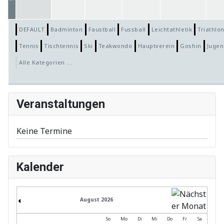
DEFAULT
Badminton
Faustball
Fussball
Leichtathletik
Triathlo
Tennis
Tischtennis
Ski
Teakwondo
Hauptverein
Goshin
Jugen
Alle Kategorien ...
Veranstaltungen
Keine Termine
Kalender
August 2026
So
Mo
Di
Mi
Do
Fr
Sa