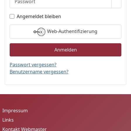
Passwo
Angemeldet bleiben
Web-Authentifizierung
Anmelden
Passwort vergessen?
Benutzername vergessen?
Impressum
Links
Kontakt Webmaster