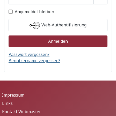
Passwor
Angemeldet bleiben
Web-Authentifizierung
Anmelden
Passwort vergessen?
Benutzername vergessen?
Impressum
Links
Kontakt Webmaster