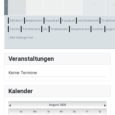
1
1
2
DEFAULT
Badminton
Faustball
Fussball
Leichtathletik
Triathlo
Tennis
Tischtennis
Ski
Teakwondo
Hauptverein
Goshin
Jugen
Alle Kategorien ...
Veranstaltungen
Keine Termine
Kalender
August 2026
So
Mo
Di
Mi
Do
Fr
Sa