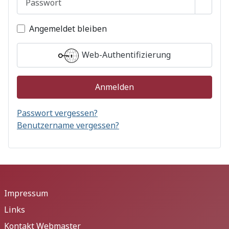
Passwo
Angemeldet bleiben
Web-Authentifizierung
Anmelden
Passwort vergessen?
Benutzername vergessen?
Impressum
Links
Kontakt Webmaster