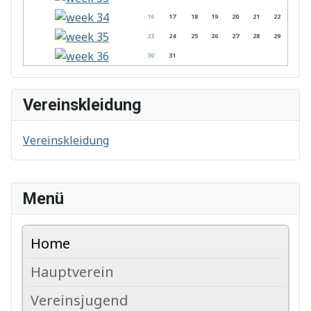
16
17
18
19
20
21
22
23
24
25
26
27
28
29
30
31
Vereinskleidung
Vereinskleidung
Menü
Home
Hauptverein
Vereinsjugend