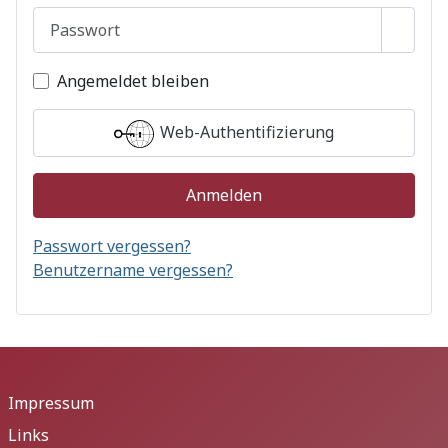
Passwort
Passwo
Angemeldet bleiben
Web-Authentifizierung
Anmelden
Passwort vergessen?
Benutzername vergessen?
Impressum
Links