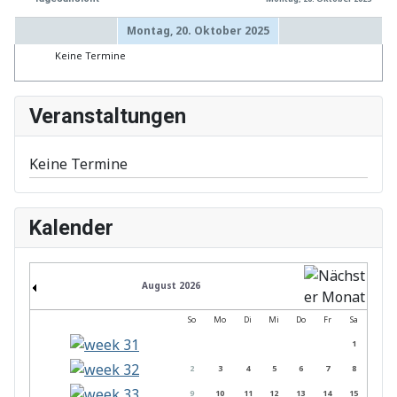
Montag, 20. Oktober 2025
Keine Termine
Veranstaltungen
Keine Termine
Kalender
August 2026
So
Mo
Di
Mi
Do
Fr
Sa
1
2
3
4
5
6
7
8
9
10
11
12
13
14
15