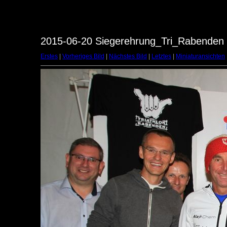
2015-06-20 Siegerehrung_Tri_Rabenden -
Erstes
|
Vorheriges Bild
|
Nächstes Bild
|
Letztes
|
Miniaturansichten