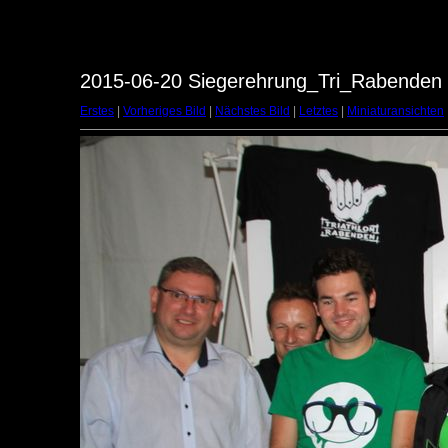
2015-06-20 Siegerehrung_Tri_Rabenden -
Erstes
|
Vorheriges Bild
|
Nächstes Bild
|
Letztes
|
Miniaturansichten