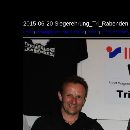
2015-06-20 Siegerehrung_Tri_Rabenden -
Erstes
|
Vorheriges Bild
|
Nächstes Bild
|
Letztes
|
Miniaturansichten