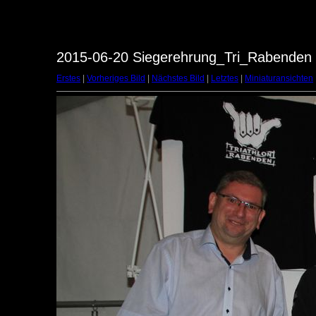
2015-06-20 Siegerehrung_Tri_Rabenden -
Erstes
|
Vorheriges Bild
|
Nächstes Bild
|
Letztes
|
Miniaturansichten