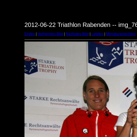
2012-06-22 Triathlon Rabenden -- img_7
Erstes
|
Vorheriges Bild
|
Nächstes Bild
|
Letztes
|
Miniaturansichten