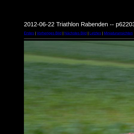
2012-06-22 Triathlon Rabenden -- p6220
Erstes
|
Vorheriges Bild
|
Nächstes Bild
|
Letztes
|
Miniaturansichten