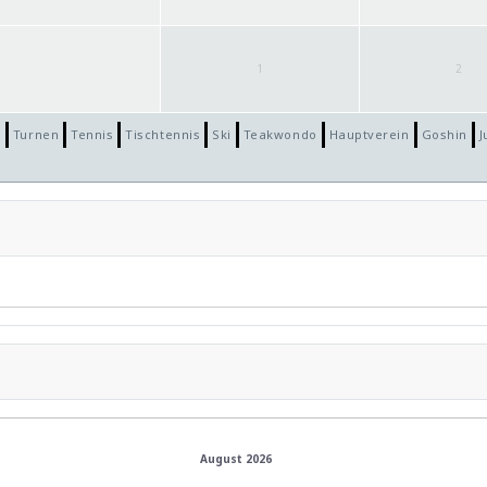
1
2
n
Turnen
Tennis
Tischtennis
Ski
Teakwondo
Hauptverein
Goshin
J
August 2026