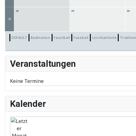
28
29
30
40
DEFAULT
Badminton
Faustball
Fussball
Leichtathletik
Triathlo
Veranstaltungen
Keine Termine
Kalender