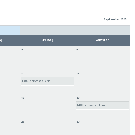
September 2025
ag
Freitag
Samstag
5
6
12
13
13:00 Taekwondo Ferie ...
19
20
14:00 Taekwondo Train ...
26
27