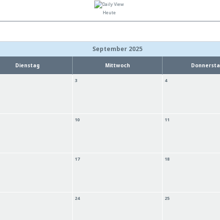
Heute
September 2025
Dienstag
Mittwoch
Donnerst
3
4
10
11
17
18
24
25