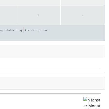
3
4
ugendabteilung
Alle Kategorien ...