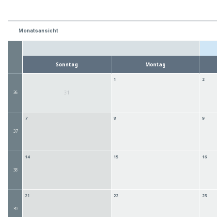
Monatsansicht
Sonntag
Montag
1
2
36
31
7
8
9
37
14
15
16
38
21
22
23
39