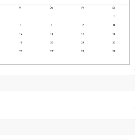
Mi
Do
Fr
Sa
1
5
6
7
8
12
13
14
15
19
20
21
22
26
27
28
29