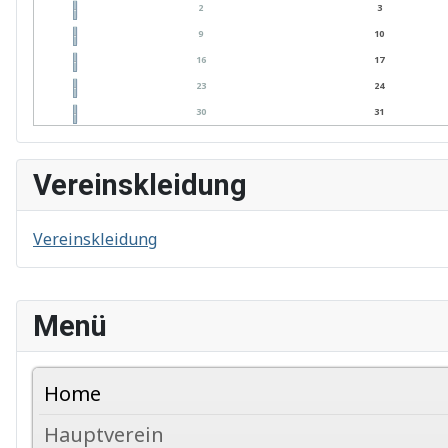
2
3
9
10
16
17
23
24
30
31
Vereinskleidung
Vereinskleidung
Menü
Home
Hauptverein