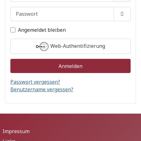
Passwort
Passwor
Angemeldet bleiben
Web-Authentifizierung
Anmelden
Passwort vergessen?
Benutzername vergessen?
Impressum