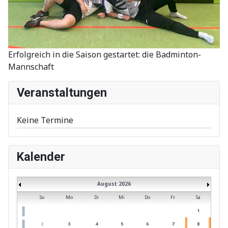
Erfolgreich in die Saison gestartet: die Badminton-
Mannschaft
Veranstaltungen
Keine Termine
Kalender
August 2026
So
Mo
Di
Mi
Do
Fr
Sa
1
2
3
4
5
6
7
8